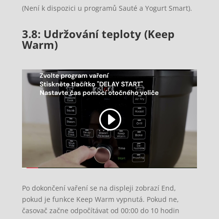
(Není k dispozici u programů Sauté a Yogurt Smart).
3.8: Udržování teploty (Keep
Warm)
Po dokončení vaření se na displeji zobrazí End,
pokud je funkce Keep Warm vypnutá. Pokud ne,
časovač začne odpočítávat od 00:00 do 10 hodin