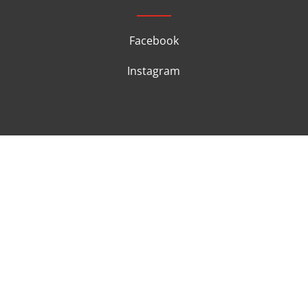
Facebook
Instagram
Copyright 2026
Instant-Pot.cz
. Všechna práva
vyhrazena.