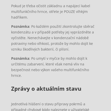
Pokud je třeba očistit základnu a napájecí kabel
multifunkčního hrnce, otřete je POUZE vlhkým
hadříkem.
Poznámka
: Po každém použití zkontrolujte sběrač
kondenzátu a v případě potřeby jej vyprázdněte a
vyčistěte. Nenechávejte v kondenzační nádobě
potraviny nebo vlhkost, protože by mohlo dojít ke
vzniku škodlivých bakterií, či plísní.
Poznámka
: Po umytí v myčce by mohlo dojít k
určitému zabarvení, které však nemá vliv na
bezpečnost nebo výkon vašeho multifunkčního
hrnce.
Zprávy o aktuálním stavu
Jednotlivá hlášení o stavu přípravy pokrmů a
případné chybové kódy naleznete v uživatelské