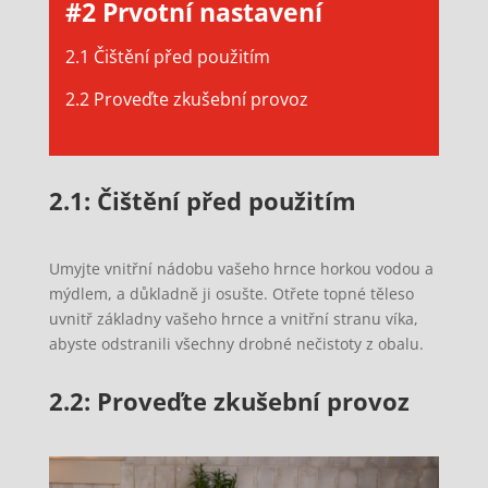
#2 Prvotní nastavení
2.1 Čištění před použitím
2.2 Proveďte zkušební provoz
2.1: Čištění před použitím
Umyjte vnitřní nádobu vašeho hrnce horkou vodou a
mýdlem, a důkladně ji osušte. Otřete topné těleso
uvnitř základny vašeho hrnce a vnitřní stranu víka,
abyste odstranili všechny drobné nečistoty z obalu.
2.2: Proveďte zkušební provoz