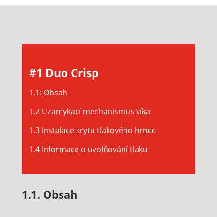
#1 Duo Crisp
1.1: Obsah
1.2 Uzamykací mechanismus víka
1.3 Instalace krytu tlakového hrnce
1.4 Informace o uvolňování tlaku
1.1. Obsah