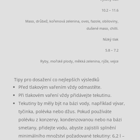
10.2 – 11.6
Maso, drůbež, kořenová zelenina, oves, fazole, obiloviny,
dušené maso, chilli.
Nízký tlak
5.8 – 7.2
Ryby, mořské plody, měkká zelenina, rýže, vejce
Tipy pro dosažení co nejlepších výsledků
Před tlakovým vařením vždy odmastěte.
Při tlakovém vaření vždy přidávejte tekutinu.
Tekutiny by měly být na bázi vody, například vývar,
tyčinka, polévka nebo džus. Pokud používáte
polévku z konzervy, kondenzovanou nebo na bázi
smetany, přidejte vodu, abyste zajistili splnění
minimálního množství požadované tekutiny: 6,2 l –