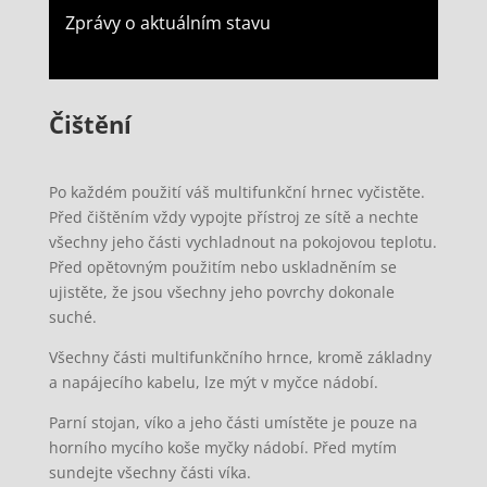
Zprávy o aktuálním stavu
Čištění
Po každém použití váš multifunkční hrnec vyčistěte.
Před čištěním vždy vypojte přístroj ze sítě a nechte
všechny jeho části vychladnout na pokojovou teplotu.
Před opětovným použitím nebo uskladněním se
ujistěte, že jsou všechny jeho povrchy dokonale
suché.
Všechny části multifunkčního hrnce, kromě základny
a napájecího kabelu, lze mýt v myčce nádobí.
Parní stojan, víko a jeho části umístěte je pouze na
horního mycího koše myčky nádobí. Před mytím
sundejte všechny části víka.