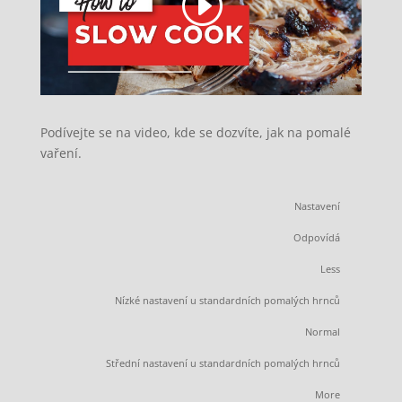
Podívejte se na video, kde se dozvíte, jak na pomalé
vaření.
Nastavení
Odpovídá
Less
Nízké nastavení u standardních pomalých hrnců
Normal
Střední nastavení u standardních pomalých hrnců
More