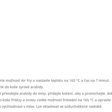
erte možnost Air Fry a nastavte teplotu na 165 °C a čas na 7 minut.
žte do koše syrové arašídy.
 přendejte arašídy do mísy, přidejte koření, olej a promíchejte, 
 koše fritézy a znovu zvolte možnost fritování na 165 °C a upravte
 vychladnout v míse. Lze skladovat ve vzduchotěsné nádobě.