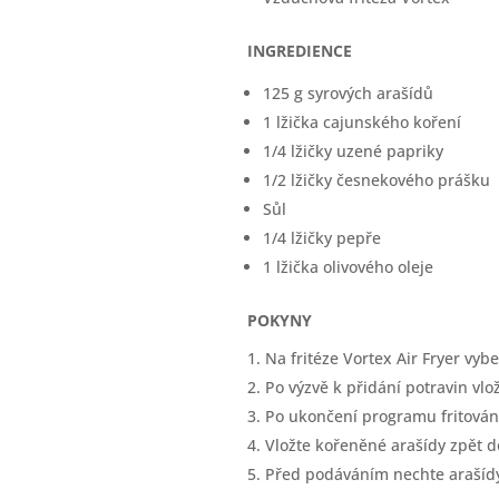
INGREDIENCE
125 g syrových arašídů
1 lžička cajunského koření
1/4 lžičky uzené papriky
1/2 lžičky česnekového prášku
Sůl
1/4 lžičky pepře
1 lžička olivového oleje
POKYNY
Na fritéze Vortex Air Fryer vyb
Po výzvě k přidání potravin vlo
Po ukončení programu fritování
Vložte kořeněné arašídy zpět do
Před podáváním nechte arašídy