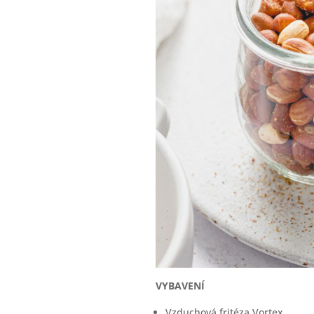
VYBAVENÍ
Vzduchová fritéza Vortex